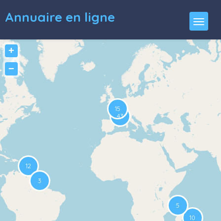
Annuaire en ligne
+
−