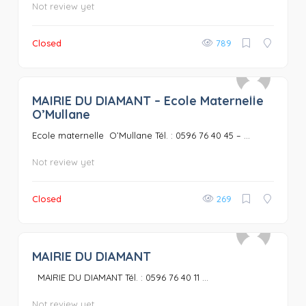
Not review yet
Closed
789
MAIRIE DU DIAMANT – Ecole Maternelle
0
O’Mullane
Ecole maternelle O’Mullane Tél. : 0596 76 40 45 – ...
Not review yet
Closed
269
MAIRIE DU DIAMANT
0
MAIRIE DU DIAMANT Tél. : 0596 76 40 11 ...
Not review yet