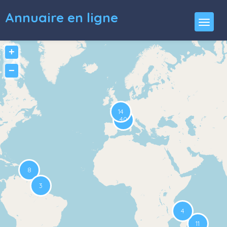
Annuaire en ligne
+
−