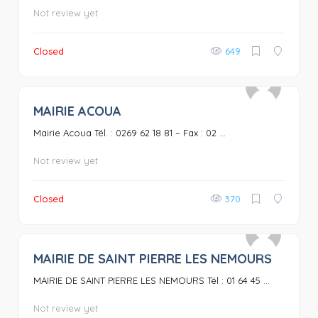
Not review yet
Closed
649
MAIRIE ACOUA
0
Mairie Acoua Tél. : 0269 62 18 81 – Fax : 02 ...
Not review yet
Closed
370
MAIRIE DE SAINT PIERRE LES NEMOURS
0
MAIRIE DE SAINT PIERRE LES NEMOURS Tél : 01 64 45 ...
Not review yet