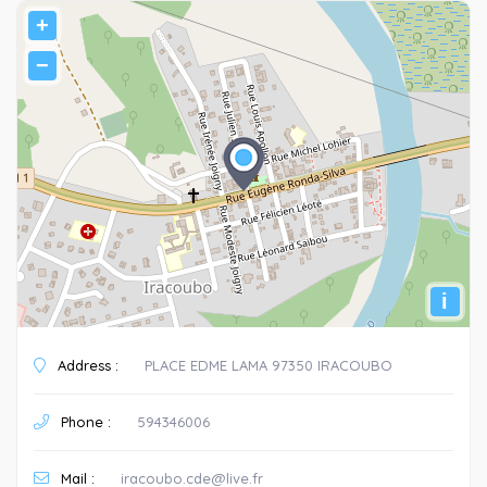
+
−
i
Address :
PLACE EDME LAMA 97350 IRACOUBO
Phone :
594346006
Mail :
iracoubo.cde@live.fr