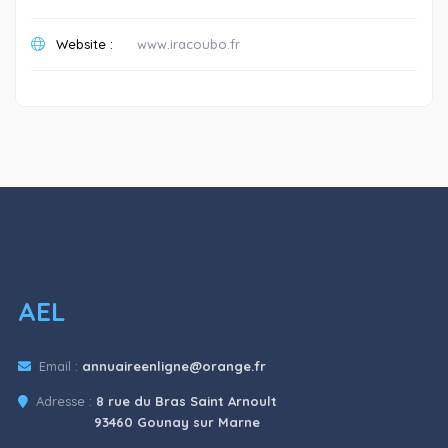
Website :
www.iracoubo.fr
AEL
Email :
annuaireenligne@orange.fr
Adresse :
8 rue du Bras Saint Arnoult
93460 Gounay sur Marne