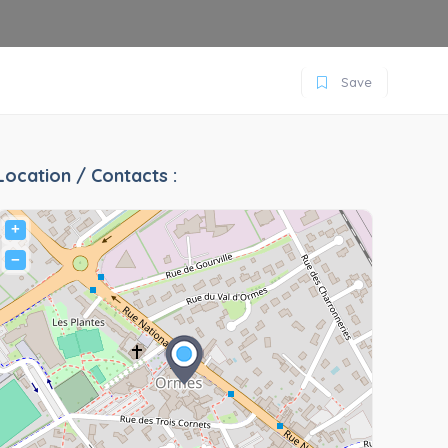
Save
Location / Contacts :
+
−