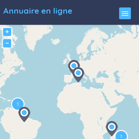
Annuaire en ligne
+
−