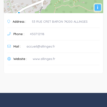
i
Address :
53 RUE CRET BARON 74200 ALLINGES
Phone :
450712118
Mail :
accueil@allinges.fr
Website :
www.allinges.fr