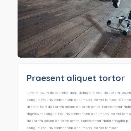
Praesent aliquet tortor
Lorem ipsum dosectetur adipisicing elit, sed do.Lorem ipsum d
congue. Mauris elementum accumsan leo vel tempor. Sit amet 
at felis. Sed do.Lorem ipsum dolor sit amet, consectetur Nulla
dignissim congue. Mauris elementum accumsan leo vel tempor .
do.Lorem ipsum dolor sit amet, consectetur Nulla fringilla pu
congue. Mauris elementum accumsan leo vel tempor