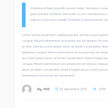
Vestibulum id ligula porta felis euismod semper. Sed posuere consec
quam venenatis vestibulum. Duis mollis, est non commodo luctus, nis
nulla non metus auctor fringilla. Vestibulum id ligula porta felis e
Lorem ipsum dosectetur adipisicing elit, sed do.Lorem ipsum d
congue. Mauris elementum accumsan leo vel tempor. Sit amet 
at felis. Sed do.Lorem ipsum dolor sit amet, consectetur Nulla
dignissim congue. Mauris elementum accumsan leo vel tempor .
do.Lorem ipsum dolor sit amet, consectetur Nulla fringilla pu
congue. Mauris elementum accumsan leo vel tempor. Aliquam e
dolor sit amet, consectetur Nulla fringilla purus Lorem ipsum
elementum accumsan leo vel tempor
By,
M2S
20 décembre 2015
2234