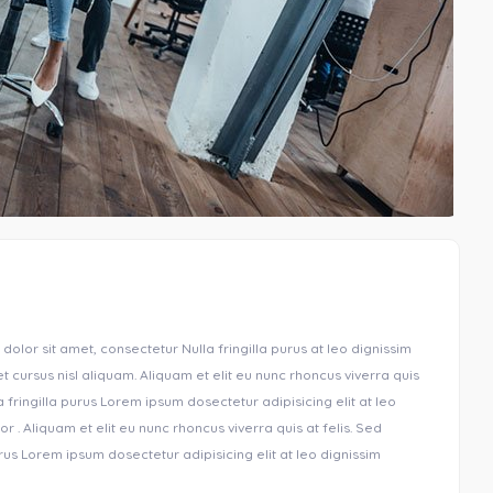
olor sit amet, consectetur Nulla fringilla purus at leo dignissim
cursus nisl aliquam. Aliquam et elit eu nunc rhoncus viverra quis
 fringilla purus Lorem ipsum dosectetur adipisicing elit at leo
 Aliquam et elit eu nunc rhoncus viverra quis at felis. Sed
rus Lorem ipsum dosectetur adipisicing elit at leo dignissim