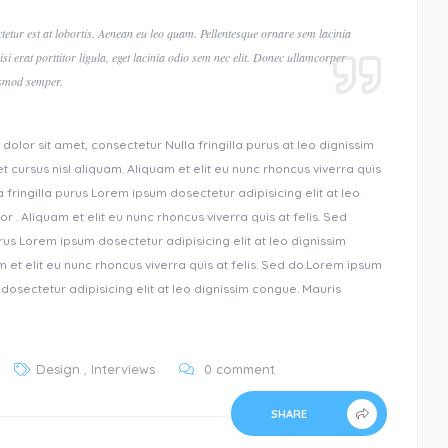
tetur est at lobortis. Aenean eu leo quam. Pellentesque ornare sem lacinia
i erat porttitor ligula, eget lacinia odio sem nec elit. Donec ullamcorper
uismod semper.
olor sit amet, consectetur Nulla fringilla purus at leo dignissim
cursus nisl aliquam. Aliquam et elit eu nunc rhoncus viverra quis
 fringilla purus Lorem ipsum dosectetur adipisicing elit at leo
 Aliquam et elit eu nunc rhoncus viverra quis at felis. Sed
rus Lorem ipsum dosectetur adipisicing elit at leo dignissim
t elit eu nunc rhoncus viverra quis at felis. Sed do.Lorem ipsum
 dosectetur adipisicing elit at leo dignissim congue. Mauris
Design
,
Interviews
0 comment
SHARE