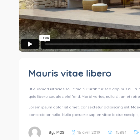
Mauris vitae libero
Ut euismod ultricies sollicitudin. Curabitur sed dapibus nulla
quis libero sodales eleifend. Morbi varius, nulla sit amet rutrum
Lorem ipsum dolor sit amet, consectetur adipiscing elit. Maec
consectetur nulla. Nulla posuere sapien vitae lectus suscipit, e
By,
M2S
16 avril 2019
15881