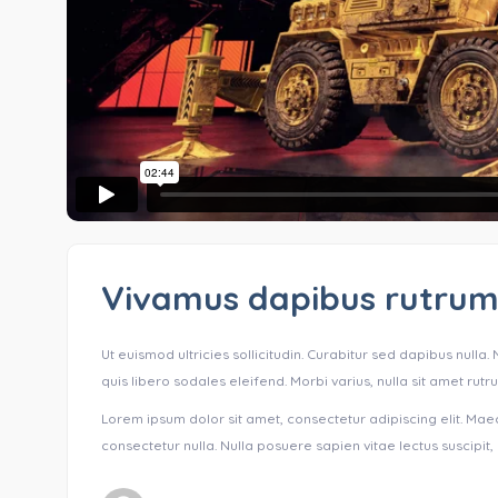
Vivamus dapibus rutru
Ut euismod ultricies sollicitudin. Curabitur sed dapibus nulla
quis libero sodales eleifend. Morbi varius, nulla sit amet rutrum
Lorem ipsum dolor sit amet, consectetur adipiscing elit. Maec
consectetur nulla. Nulla posuere sapien vitae lectus suscipit, e