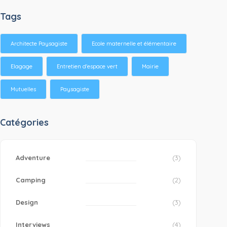
Tags
Architecte Paysagiste
Ecole maternelle et élémentaire
Elagage
Entretien d'espace vert
Mairie
Mutuelles
Paysagiste
Catégories
Adventure
(3)
Camping
(2)
Design
(3)
Interviews
(4)