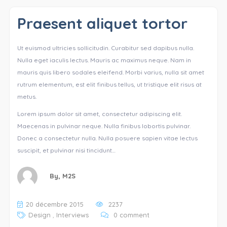
Praesent aliquet tortor
Ut euismod ultricies sollicitudin. Curabitur sed dapibus nulla.
Nulla eget iaculis lectus. Mauris ac maximus neque. Nam in
mauris quis libero sodales eleifend. Morbi varius, nulla sit amet
rutrum elementum, est elit finibus tellus, ut tristique elit risus at
metus.
Lorem ipsum dolor sit amet, consectetur adipiscing elit.
Maecenas in pulvinar neque. Nulla finibus lobortis pulvinar.
Donec a consectetur nulla. Nulla posuere sapien vitae lectus
suscipit, et pulvinar nisi tincidunt…
By,
M2S
20 décembre 2015
2237
Design
,
Interviews
0 comment