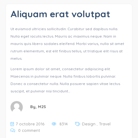
Aliquam erat volutpat
Ut euismod ultricies sollicitudin. Curabitur sed dapibus nulla.
Nulla eget iaculis lectus. Mauris ac maximus neque. Nam in
mauris quis libero sodales eleifend. Morbi varius, nulla sit amet
rutrum elementum, est elit finibus tellus, ut tristique elit risus at
metus.
Lorem ipsum dolor sit amet, consectetur adipiscing elit.
Maecenas in pulvinar neque. Nulla finibus lobortis pulvinar.
Donec a consectetur nulla. Nulla posuere sapien vitae lectus
suscipit, et pulvinar nisi tincidunt…
By,
M2S
7 octobre 2016
8314
Design
,
Travel
0 comment