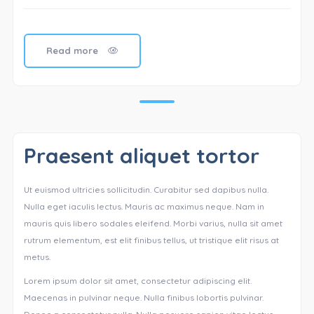
Read more
Praesent aliquet tortor
Ut euismod ultricies sollicitudin. Curabitur sed dapibus nulla.
Nulla eget iaculis lectus. Mauris ac maximus neque. Nam in
mauris quis libero sodales eleifend. Morbi varius, nulla sit amet
rutrum elementum, est elit finibus tellus, ut tristique elit risus at
metus.
Lorem ipsum dolor sit amet, consectetur adipiscing elit.
Maecenas in pulvinar neque. Nulla finibus lobortis pulvinar.