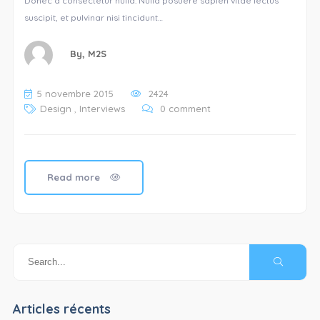
Donec a consectetur nulla. Nulla posuere sapien vitae lectus
suscipit, et pulvinar nisi tincidunt…
By,
M2S
5 novembre 2015
2424
Design
,
Interviews
0 comment
Read more
Articles récents