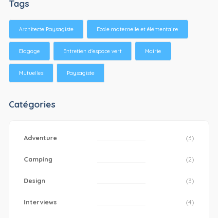
Tags
Architecte Paysagiste
Ecole maternelle et élémentaire
Elagage
Entretien d'espace vert
Mairie
Mutuelles
Paysagiste
Catégories
Adventure
(3)
Camping
(2)
Design
(3)
Interviews
(4)