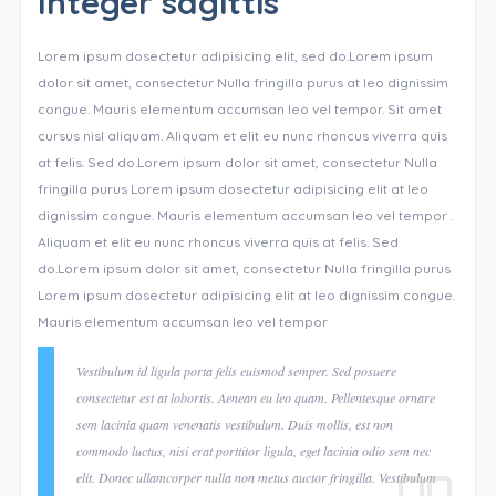
Integer sagittis
Lorem ipsum dosectetur adipisicing elit, sed do.Lorem ipsum
dolor sit amet, consectetur Nulla fringilla purus at leo dignissim
congue. Mauris elementum accumsan leo vel tempor. Sit amet
cursus nisl aliquam. Aliquam et elit eu nunc rhoncus viverra quis
at felis. Sed do.Lorem ipsum dolor sit amet, consectetur Nulla
fringilla purus Lorem ipsum dosectetur adipisicing elit at leo
dignissim congue. Mauris elementum accumsan leo vel tempor .
Aliquam et elit eu nunc rhoncus viverra quis at felis. Sed
do.Lorem ipsum dolor sit amet, consectetur Nulla fringilla purus
Lorem ipsum dosectetur adipisicing elit at leo dignissim congue.
Mauris elementum accumsan leo vel tempor
Vestibulum id ligula porta felis euismod semper. Sed posuere
consectetur est at lobortis. Aenean eu leo quam. Pellentesque ornare
sem lacinia quam venenatis vestibulum. Duis mollis, est non
commodo luctus, nisi erat porttitor ligula, eget lacinia odio sem nec
elit. Donec ullamcorper nulla non metus auctor fringilla. Vestibulum