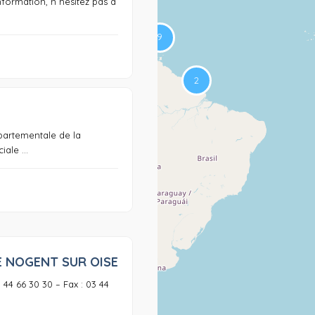
nformation, n hesitez pas a
0
partementale de la
ale ...
E NOGENT SUR OISE
0
3 44 66 30 30 – Fax : 03 44