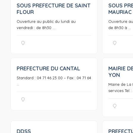
SOUS PREFECTURE DE SAINT
SOUS PR
0
FLOUR
MAURIAC
Ouverture au public du lundi au
Ouverture au 
vendredi : de 8h30 ...
de 8h30 à ...
PREFECTURE DU CANTAL
MAIRIE D
0
YON
Standard : 04 71 46 23 00 – Fax : 04 71 64
...
Mairie de La
services Tel : 
DDSS
PREFECTU
0