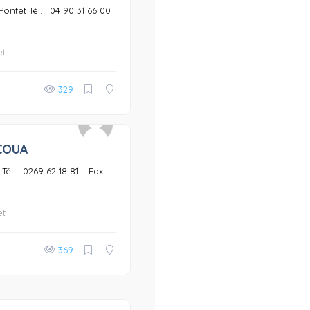
ontet Tél. : 04 90 31 66 00
et
329
COUA
0
él. : 0269 62 18 81 – Fax :
et
369