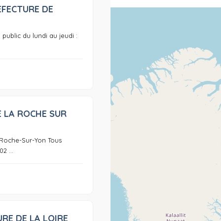
EFECTURE DE
0
public du lundi au jeudi :
E LA ROCHE SUR
0
 Roche-Sur-Yon Tous
02 ...
RE DE LA LOIRE
0