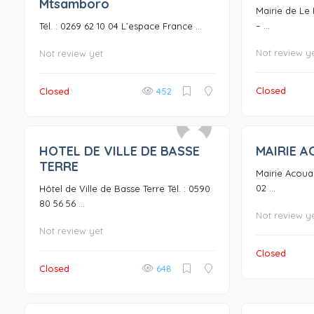
Mtsamboro
Mairie de Le P
– ...
Tél. : 0269 62 10 04 L’espace France ...
Not review y
Not review yet
Closed
Closed
452
HOTEL DE VILLE DE BASSE
MAIRIE A
0
TERRE
Mairie Acoua T
02 ...
Hôtel de Ville de Basse Terre Tél. : 0590
80 56 56 ...
Not review y
Not review yet
Closed
Closed
648