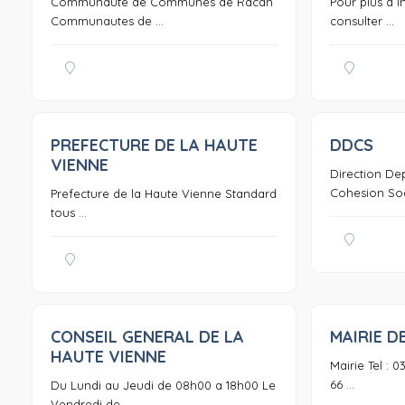
Communaute de Communes de Racan
Pour plus d i
Communautes de ...
consulter ...
PREFECTURE DE LA HAUTE
DDCS
0
VIENNE
Direction De
Cohesion Soci
Prefecture de la Haute Vienne Standard
tous ...
CONSEIL GENERAL DE LA
MAIRIE D
0
HAUTE VIENNE
Mairie Tel : 0
66 ...
Du Lundi au Jeudi de 08h00 a 18h00 Le
Vendredi de ...