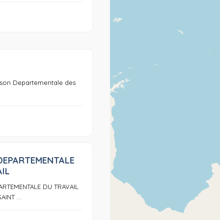
0
son Departementale des
DEPARTEMENTALE
0
IL
ARTEMENTALE DU TRAVAIL
AINT ...