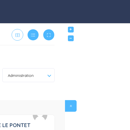
+
−
Administration
E LE PONTET
0