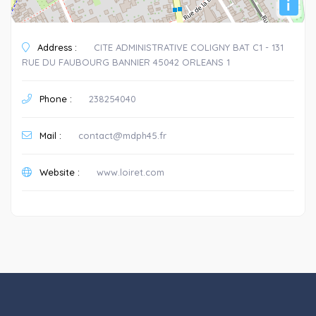
i
Address :
CITE ADMINISTRATIVE COLIGNY BAT C1 - 131
RUE DU FAUBOURG BANNIER 45042 ORLEANS 1
Phone :
238254040
Mail :
contact@mdph45.fr
Website :
www.loiret.com