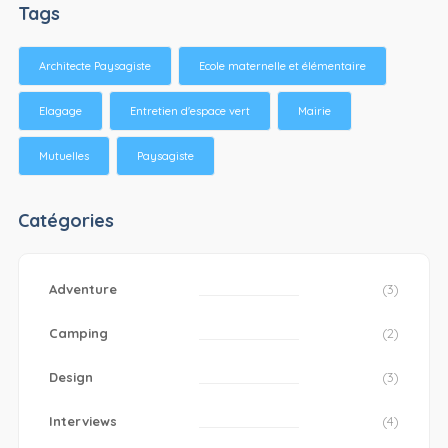
Tags
Architecte Paysagiste
Ecole maternelle et élémentaire
Elagage
Entretien d'espace vert
Mairie
Mutuelles
Paysagiste
Catégories
Adventure
(3)
Camping
(2)
Design
(3)
Interviews
(4)