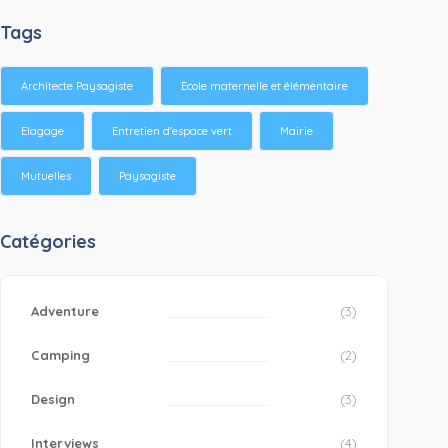
Tags
Architecte Paysagiste
Ecole maternelle et élémentaire
Elagage
Entretien d'espace vert
Mairie
Mutuelles
Paysagiste
Catégories
Adventure
(3)
Camping
(2)
Design
(3)
Interviews
(4)