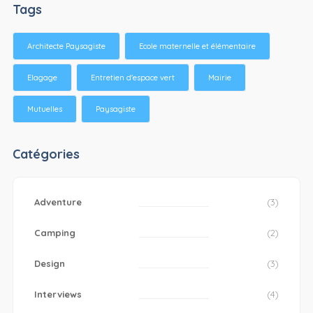
Tags
Architecte Paysagiste
Ecole maternelle et élémentaire
Elagage
Entretien d'espace vert
Mairie
Mutuelles
Paysagiste
Catégories
Adventure
(3)
Camping
(2)
Design
(3)
Interviews
(4)