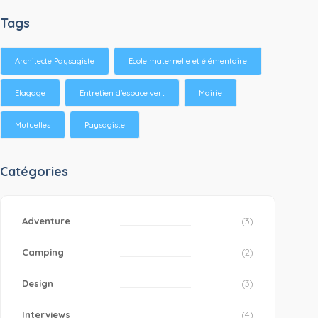
Tags
Architecte Paysagiste
Ecole maternelle et élémentaire
Elagage
Entretien d'espace vert
Mairie
Mutuelles
Paysagiste
Catégories
Adventure
(3)
Camping
(2)
Design
(3)
Interviews
(4)