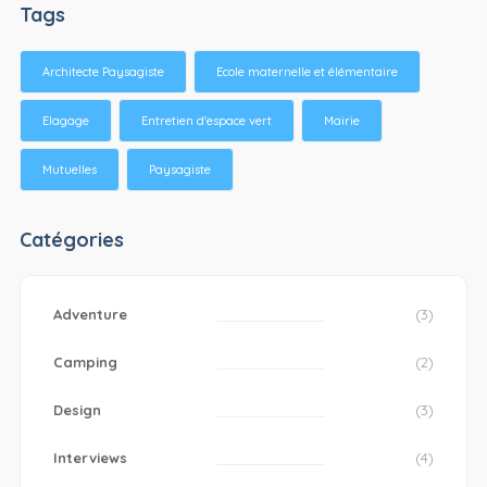
Tags
Architecte Paysagiste
Ecole maternelle et élémentaire
Elagage
Entretien d'espace vert
Mairie
Mutuelles
Paysagiste
Catégories
Adventure
(3)
Camping
(2)
Design
(3)
Interviews
(4)