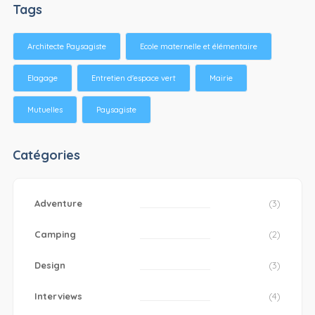
Tags
Architecte Paysagiste
Ecole maternelle et élémentaire
Elagage
Entretien d'espace vert
Mairie
Mutuelles
Paysagiste
Catégories
Adventure
(3)
Camping
(2)
Design
(3)
Interviews
(4)