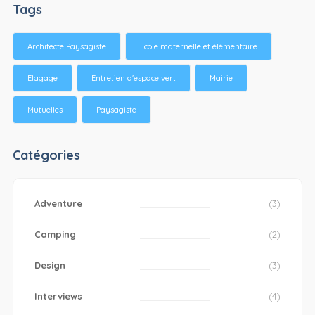
Tags
Architecte Paysagiste
Ecole maternelle et élémentaire
Elagage
Entretien d'espace vert
Mairie
Mutuelles
Paysagiste
Catégories
Adventure
(3)
Camping
(2)
Design
(3)
Interviews
(4)