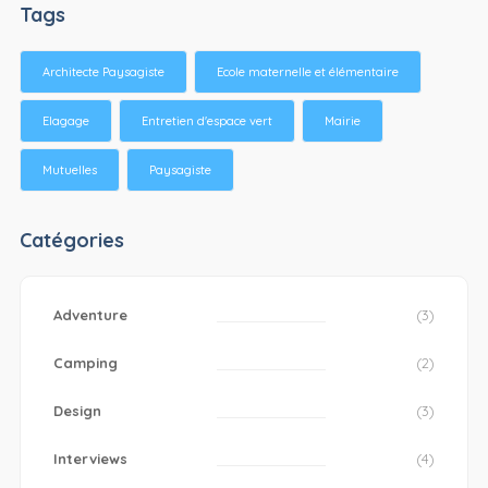
Tags
Architecte Paysagiste
Ecole maternelle et élémentaire
Elagage
Entretien d'espace vert
Mairie
Mutuelles
Paysagiste
Catégories
Adventure
(3)
Camping
(2)
Design
(3)
Interviews
(4)