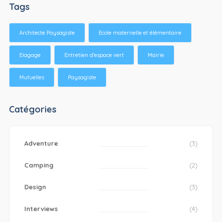
Tags
Architecte Paysagiste
Ecole maternelle et élémentaire
Elagage
Entretien d'espace vert
Mairie
Mutuelles
Paysagiste
Catégories
Adventure
(3)
Camping
(2)
Design
(3)
Interviews
(4)