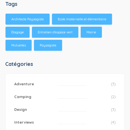
Tags
Architecte Paysagiste
Ecole maternelle et élémentaire
Elagage
Entretien d'espace vert
Mairie
Mutuelles
Paysagiste
Catégories
Adventure
(3)
Camping
(2)
Design
(3)
Interviews
(4)