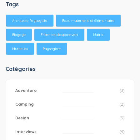
Tags
Architecte Paysagiste
Ecole maternelle et élémentaire
Elagage
Entretien d'espace vert
Mairie
Mutuelles
Paysagiste
Catégories
Adventure
(3)
Camping
(2)
Design
(3)
Interviews
(4)