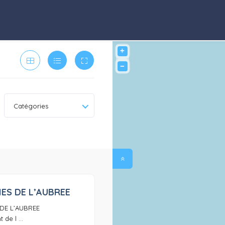
+
−
Catégories
IES DE L’AUBREE
0
 DE L’AUBREE
de l ...