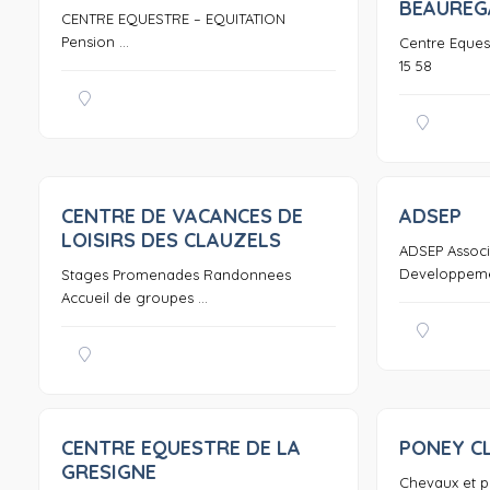
BEAUREG
CENTRE EQUESTRE – EQUITATION
Pension ...
Centre Equest
15 58
CENTRE DE VACANCES DE
ADSEP
0
LOISIRS DES CLAUZELS
ADSEP Associ
Developpemen
Stages Promenades Randonnees
Accueil de groupes ...
CENTRE EQUESTRE DE LA
PONEY C
0
GRESIGNE
Chevaux et 