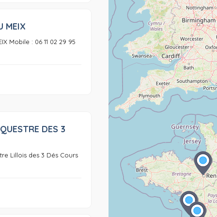
U MEIX
0
X Mobile : 06 11 02 29 95
EQUESTRE DES 3
0
re Lillois des 3 Dés Cours