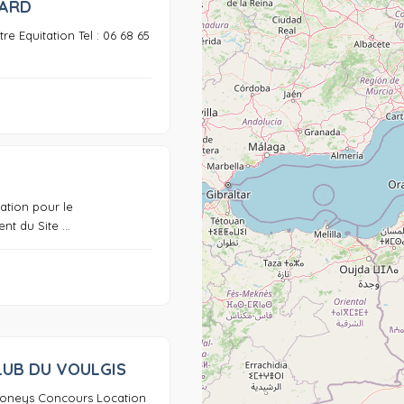
ARD
re Equitation Tel : 06 68 65
0
ation pour le
t du Site ...
LUB DU VOULGIS
0
poneys Concours Location