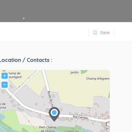
Save
Location / Contacts :
+
−