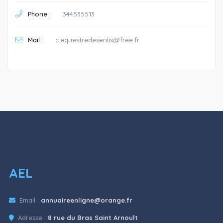
Phone :
344535513
Mail :
c.equestredesenlis@free.fr
AEL
Email :
annuaireenligne@orange.fr
Adresse :
8 rue du Bras Saint Arnoult