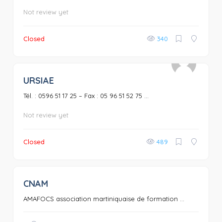
Not review yet
Closed
340
URSIAE
0
Tél. : 0596 51 17 25 – Fax : 05 96 51 52 75 ...
Not review yet
Closed
489
CNAM
0
AMAFOCS association martiniquaise de formation ...