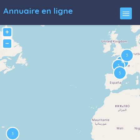
Annuaire en ligne
+
−