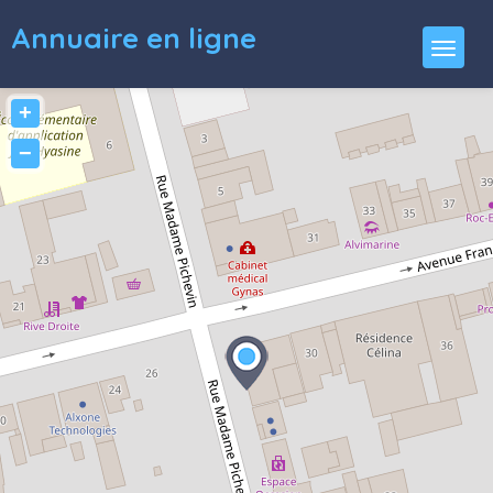
Annuaire en ligne
+
−