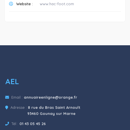
Website :
www.hac-foot.com
AEL
Email :
annuaireenligne@orange.fr
Adresse :
8 rue du Bras Saint Arnoult
93460 Gounay sur Marne
Tél :
01 43 05 45 26