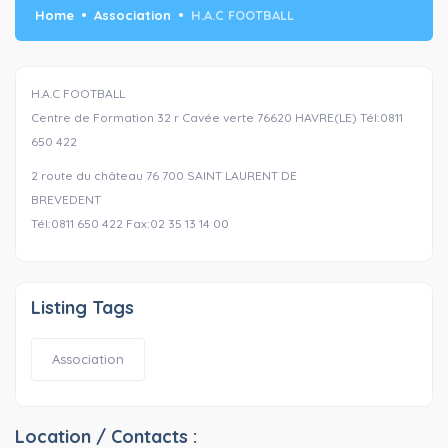
Home
Association
H.A.C FOOTBALL
H.A.C FOOTBALL
Centre de Formation 32 r Cavée verte 76620 HAVRE(LE) Tél:0811
650 422
2 route du château 76 700 SAINT LAURENT DE
BREVEDENT
Tél:0811 650 422 Fax:02 35 13 14 00
Listing Tags
Association
Location / Contacts :