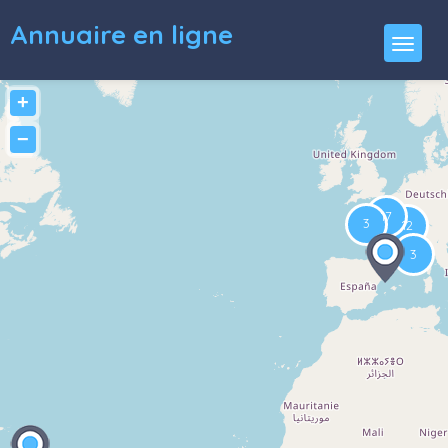
Annuaire en ligne
+
−