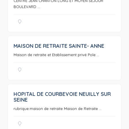
CENTRE JEAN CHANTON LONG ET MOYEN SEJOUR
BOULEVARD ...
MAISON DE RETRAITE SAINTE- ANNE
0
Maison de retraite et Etablissement privé Pole ...
HOPITAL DE COURBEVOIE NEUILLY SUR
0
SEINE
rubrique:maison de retraite Maison de Retraite ...