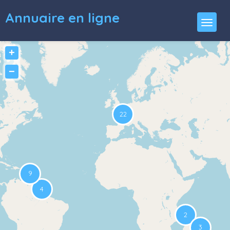
Annuaire en ligne
+
−