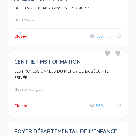
Tél. : 0262 15 01 40 – Gsm : 0692 12 80 67 ...
Not review yet
Closed
533
CENTRE PMS FORMATION
0
LES PROFESSIONNELS DU METIER DE LA SÉCURITÉ
PRIVÉE ...
Not review yet
Closed
550
FOYER DÉPARTEMENTAL DE L’ENFANCE
0