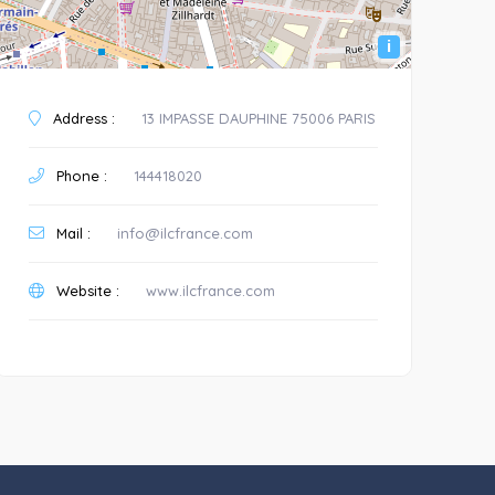
i
Address :
13 IMPASSE DAUPHINE 75006 PARIS
Phone :
144418020
Mail :
info@ilcfrance.com
Website :
www.ilcfrance.com