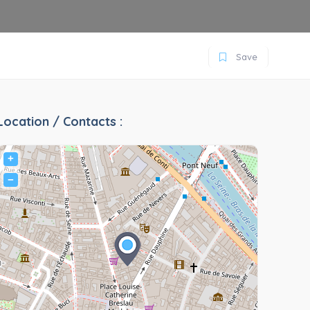
Save
Location / Contacts :
+
−