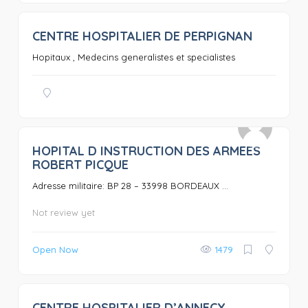
CENTRE HOSPITALIER DE PERPIGNAN
0
Hopitaux , Medecins generalistes et specialistes
HOPITAL D INSTRUCTION DES ARMEES
0
ROBERT PICQUE
Adresse militaire: BP 28 – 33998 BORDEAUX ...
Not review yet
Open Now
1479
CENTRE HOSPITALIER D’ANNECY