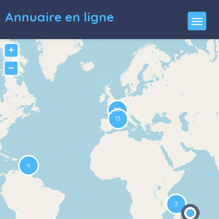
Annuaire en ligne
+
−