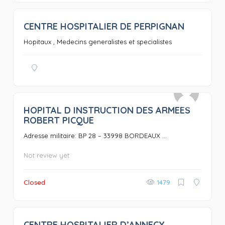
CENTRE HOSPITALIER DE PERPIGNAN
0
Hopitaux , Medecins generalistes et specialistes
HOPITAL D INSTRUCTION DES ARMEES
0
ROBERT PICQUE
Adresse militaire: BP 28 – 33998 BORDEAUX ...
Not review yet
Closed
1479
CENTRE HOSPITALIER D’ANNECY