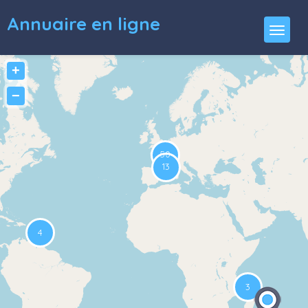
Annuaire en ligne
+
−