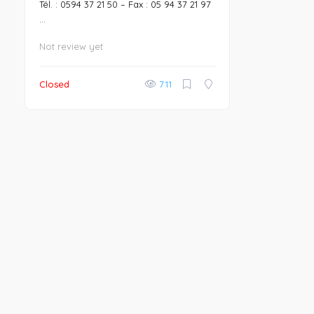
Tél. : 0594 37 21 50 – Fax : 05 94 37 21 97
...
Not review yet
Closed
711