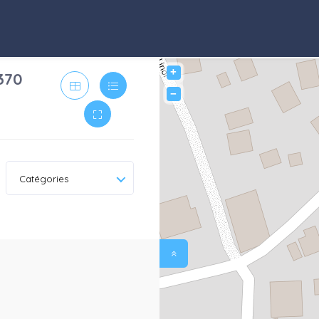
+
370
−
Catégories