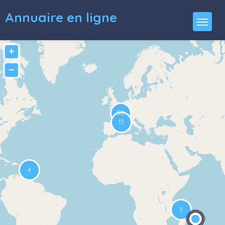
Annuaire en ligne
+
−