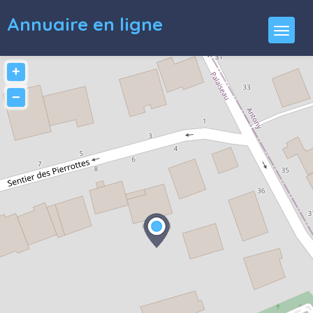
Annuaire en ligne
+
−