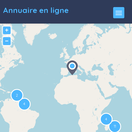
Annuaire en ligne
+
−