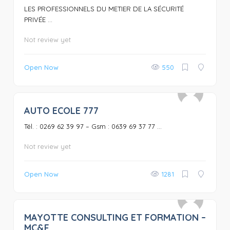
LES PROFESSIONNELS DU METIER DE LA SÉCURITÉ
PRIVÉE ...
Not review yet
Open Now
550
AUTO ECOLE 777
0
Tél. : 0269 62 39 97 – Gsm : 0639 69 37 77 ...
Not review yet
Open Now
1281
MAYOTTE CONSULTING ET FORMATION –
0
MC&F