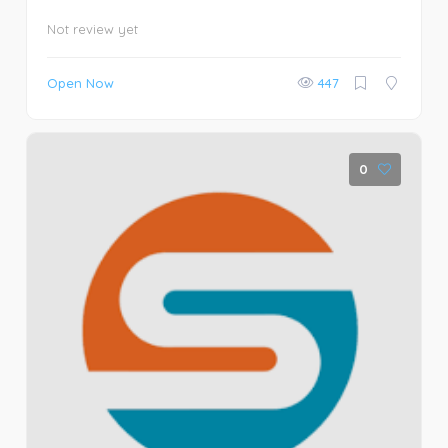
Not review yet
Open Now
447
0