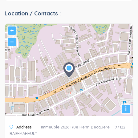
Location / Contacts :
+
−
i
Address :
Immeuble 2626 Rue Henri Becquerel - 97122
BAIE-MAHAULT