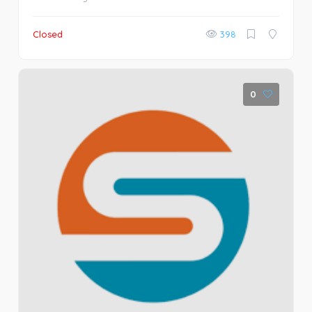
Closed
398
0