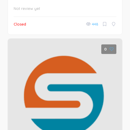
Not review yet
Closed
448
0