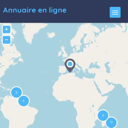
Annuaire en ligne
+
−