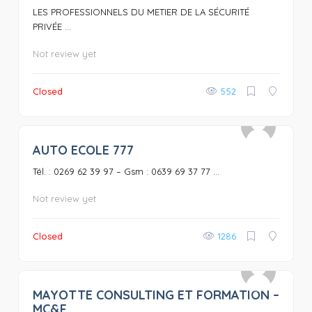
LES PROFESSIONNELS DU METIER DE LA SÉCURITÉ
PRIVÉE ...
Not review yet
Closed
552
AUTO ECOLE 777
0
Tél. : 0269 62 39 97 – Gsm : 0639 69 37 77 ...
Not review yet
Closed
1286
MAYOTTE CONSULTING ET FORMATION –
0
MC&F