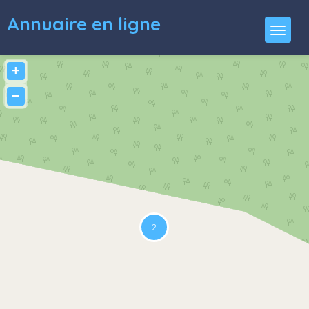
Annuaire en ligne
+
−