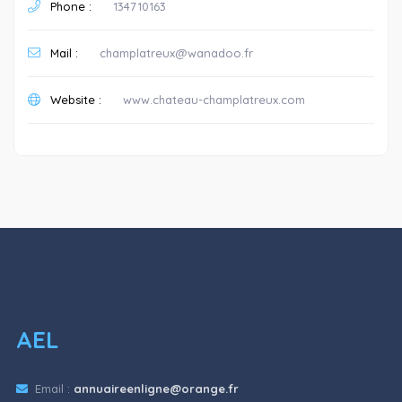
Phone :
134710163
Mail :
champlatreux@wanadoo.fr
Website :
www.chateau-champlatreux.com
AEL
Email :
annuaireenligne@orange.fr