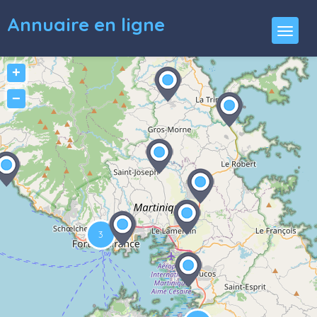
Annuaire en ligne
+
−