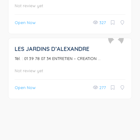
Not review yet
Open Now
327
LES JARDINS D’ALEXANDRE
0
Tél. : 01 39 78 07 34 ENTRETIEN – CREATION ...
Not review yet
Open Now
277