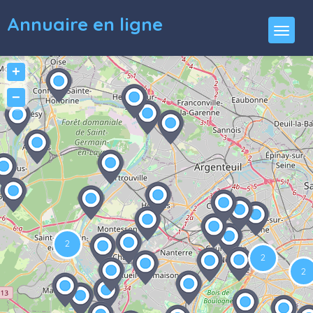
Annuaire en ligne
+
−