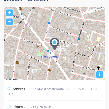
+
−
i
Address :
57 Rue d'Amsterdam - 75008 PARIS - ILE DE
FRANCE
Phone :
01 39 78 07 34