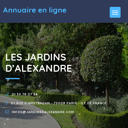
Annuaire en ligne
LES JARDINS
D’ALEXANDRE
01 39 78 07 34
57 RUE D'AMSTERDAM - 75008 PARIS - ILE DE FRANCE
INFOS@JARDINSDALEXANDRE.COM