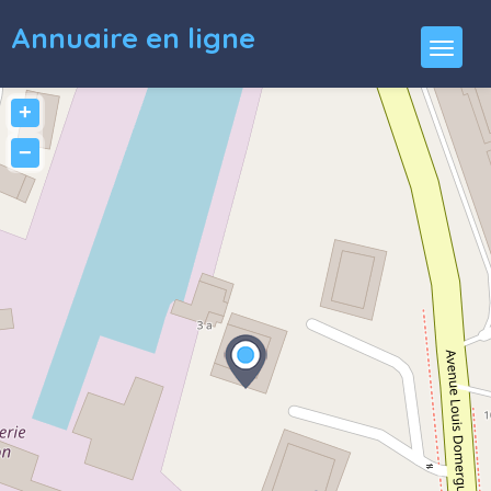
Annuaire en ligne
+
−