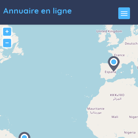
Annuaire en ligne
+
−