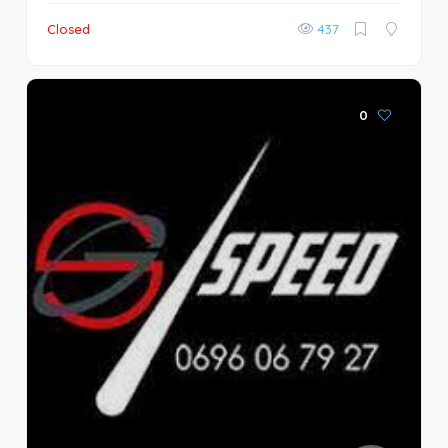
Closed
437
0