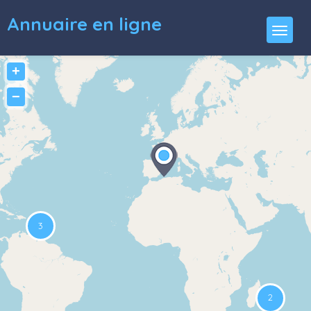
Annuaire en ligne
+
−