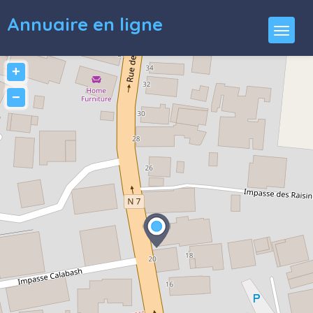
Annuaire en ligne
+
−