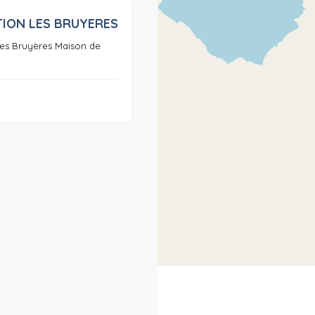
TION LES BRUYERES
0
Les Bruyères Maison de