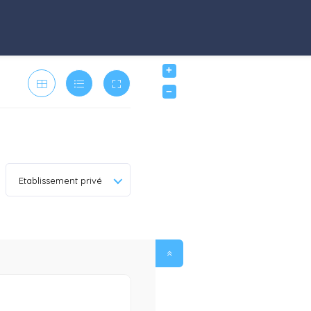
+
−
Etablissement privé
0