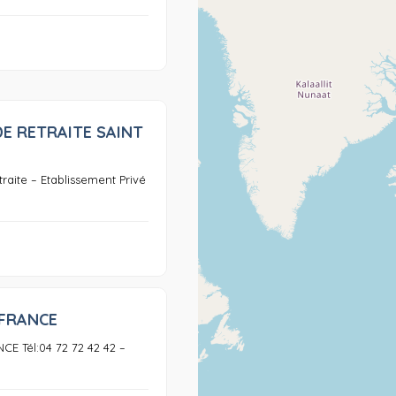
E RETRAITE SAINT
0
raite – Etablissement Privé
 FRANCE
0
CE Tél:04 72 72 42 42 –