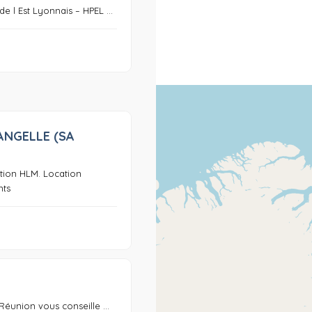
de l Est Lyonnais – HPEL ...
ANGELLE (SA
0
stion HLM. Location
nts
0
 Réunion vous conseille ...