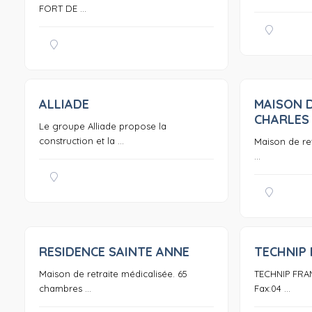
FORT DE ...
ALLIADE
MAISON D
0
CHARLES
Le groupe Alliade propose la
construction et la ...
Maison de ret
...
RESIDENCE SAINTE ANNE
TECHNIP
0
Maison de retraite médicalisée. 65
TECHNIP FRAN
chambres ...
Fax:04 ...