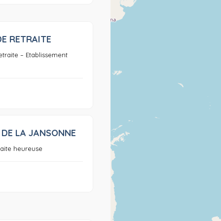
DE RETRAITE
0
traite – Etablissement
 DE LA JANSONNE
0
raite heureuse